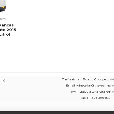
ANCO
 Pancas
nto 2015
Litro)
The Yeatman, Rua do Choupelo, 44
m(s)
Email: winecellar@theyeatman.c
IVA incluído à taxa legal em v
Tax: PT 508 396 557.