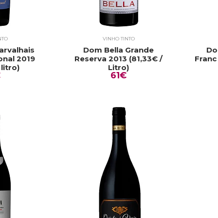
NTO
VINHO TINTO
arvalhais
Dom Bella Grande
Do
onal 2019
Reserva 2013 (81,33€ /
Franc 
litro)
Litro)
€
61€