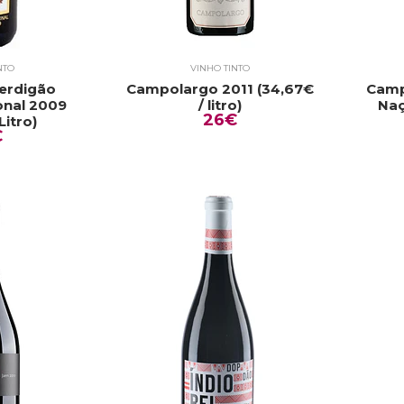
NTO
VINHO TINTO
Perdigão
Campolargo 2011 (34,67€
Camp
onal 2009
/ litro)
Naç
26€
Litro)
€