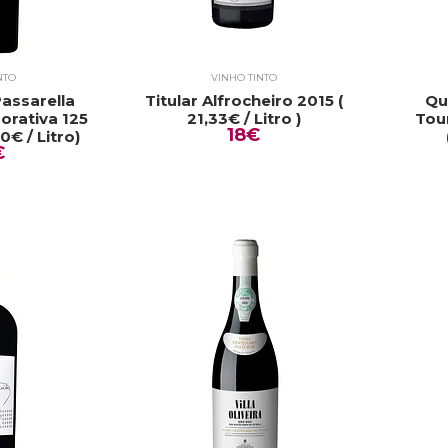
NTO
VINHO TINTO
 Passarella
Titular Alfrocheiro 2015 (
Qu
rativa 125
21,33€ / Litro )
Tou
18€
€ / Litro)
€