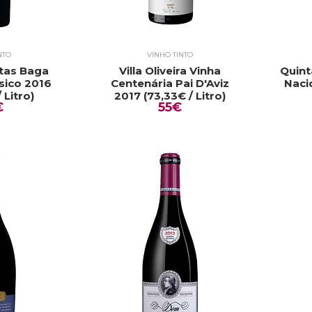
NTO
VINHO TINTO
tas Baga
Villa Oliveira Vinha
Quint
sico 2016
Centenária Pai D'Aviz
Naci
 Litro)
2017 (73,33€ / Litro)
€
55€