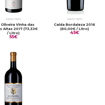
VINHO TINTO
VINHO TINTO
a Oliveira Vinha das
Calda Bordaleza 2016
s Altas 2017 (73,33€
(60,00€ / Litro)
45€
/ Litro)
55€