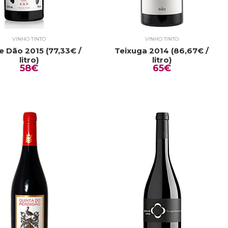
VINHO TINTO
VINHO TINTO
e Dão 2015 (77,33€ /
Teixuga 2014 (86,67€ /
litro)
litro)
58€
65€