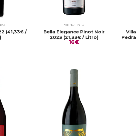
NTO
VINHO TINTO
2 (41,33€ /
Bella Elegance Pinot Noir
Vill
)
2023 (21,33€ / Litro)
Pedra
16€