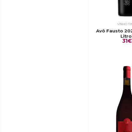
VINHO TI
Avô Fausto 202
Litro
31€