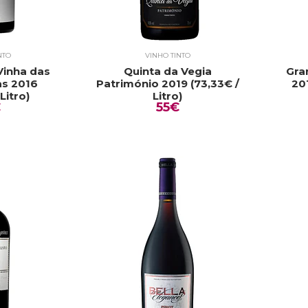
NTO
VINHO TINTO
 Vinha das
Quinta da Vegia
Gra
as 2016
Património 2019 (73,33€ /
201
Litro)
Litro)
€
55€