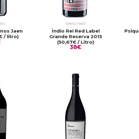
NTO
VINHO TINTO
emos Jaen
Índio Rei Red Label
Psiqu
 / litro)
Grande Reserva 2015
€
(50,67€ / Litro)
38€