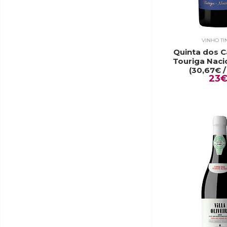
VINHO TI
Quinta dos C
Touriga Naci
(30,67€ / 
23