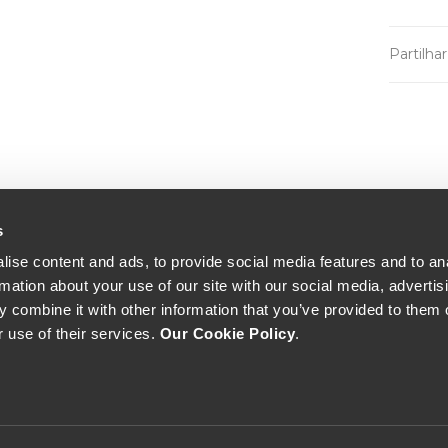
Partilha
s
ise content and ads, to provide social media features and to an
rmation about your use of our site with our social media, advertis
 combine it with other information that you’ve provided to them o
r use of their services.
Our Cookie Policy
.
The Yeatman, Rua do Choupelo, 4400-088 Vila Nova de Gaia, Portugal
Email: winecellar@theyeatman.com | Telephone: +351 220 133 100