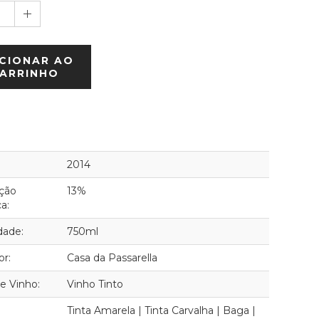
1
CIONAR AO
ARRINHO
2014
ção
13%
ca:
dade:
750ml
or:
Casa da Passarella
de Vinho:
Vinho Tinto
Tinta Amarela | Tinta Carvalha | Baga |