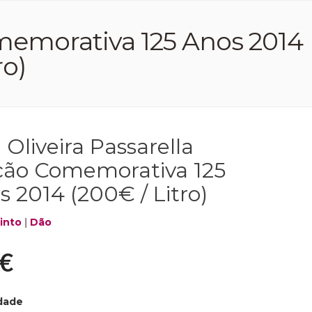
Comemorativa 125 Anos 2014
ro)
a Oliveira Passarella
ção Comemorativa 125
s 2014 (200€ / Litro)
into
|
Dão
€
dade