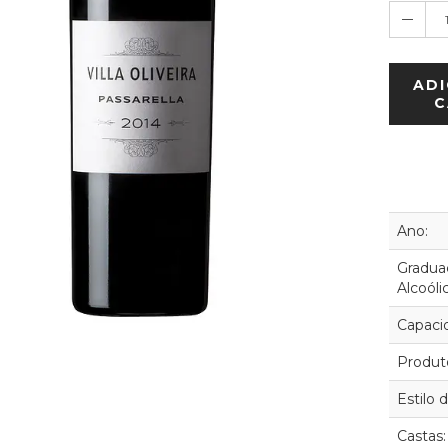
ADI
C
Ano:
Gradua
Alcoóli
Capaci
Produt
Estilo 
Castas: