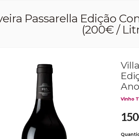
liveira Passarella Edição 
(200€ / Lit
Vill
Edi
Ano
Vinho T
150
Quanti