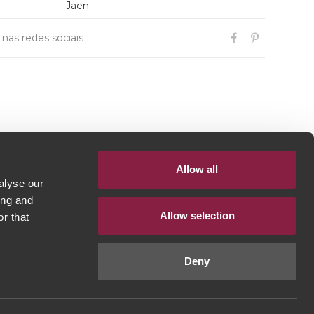
Jaen
r nas redes sociais
Allow all
alyse our
ing and
Allow selection
r that
Deny