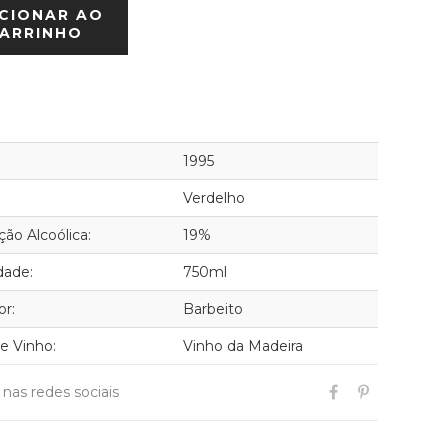
CIONAR AO
ARRINHO
1995
Verdelho
ão Alcoólica:
19%
dade:
750ml
or:
Barbeito
de Vinho:
Vinho da Madeira
r nas redes sociais