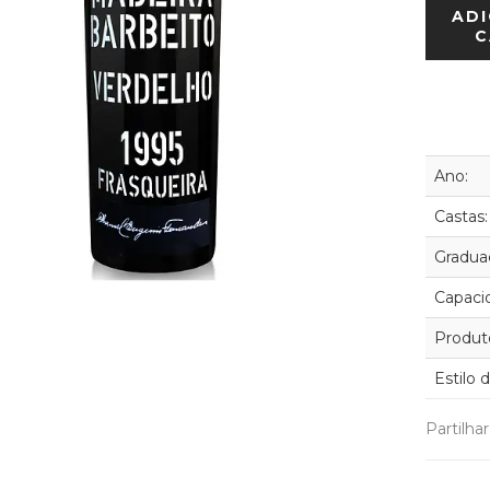
ADI
C
Ano:
Castas:
Graduaç
Capaci
Produt
Estilo 
Partilha