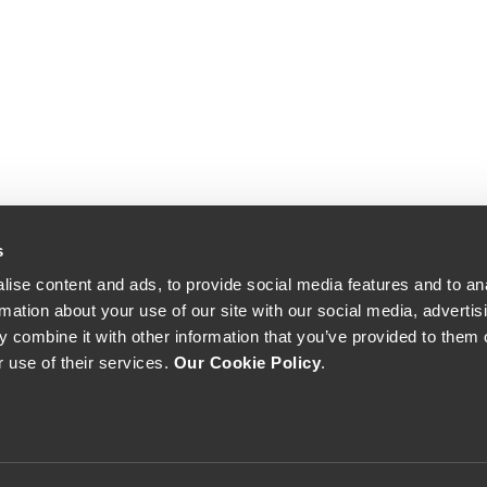
s
ise content and ads, to provide social media features and to an
rmation about your use of our site with our social media, advertis
 combine it with other information that you’ve provided to them o
r use of their services.
Our Cookie Policy
.
The Yeatman, Rua do Choupelo, 4400-088 Vila Nova de Gaia, Portugal
Email: winecellar@theyeatman.com | Telephone: +351 220 133 100