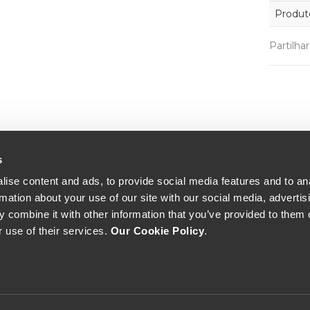
Produt
Partilha
s
ise content and ads, to provide social media features and to an
rmation about your use of our site with our social media, advertis
 combine it with other information that you’ve provided to them o
r use of their services.
Our Cookie Policy
.
The Yeatman, Rua do Choupelo, 4400-088 Vila Nova de Gaia, Portugal
Email: winecellar@theyeatman.com | Telephone: +351 220 133 100