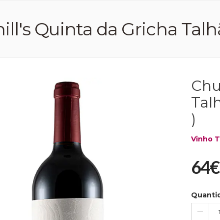
ll's Quinta da Gricha Talhão
Chu
Talh
)
Vinho T
64€
Quanti