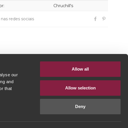
or:
Chruchill's
r nas redes sociais
Allow all
alyse our
ing and
Allow selection
r that
Deny