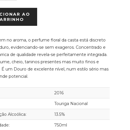
CIONAR AO
ARRINHO
m no aroma, o perfume floral da casta está discreto
uro, evidenciando-se sem exageros. Concentrado e
barrica de qualidade revela-se perfeitamente integrada.
ume, cheio, taninos presentes mas muito finos e
. É um Douro de excelente nível, num estilo sério mas
nde potencial.
2016
Touriga Nacional
ão Alcoólica:
13.5%
dade:
750ml