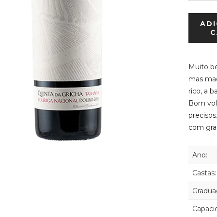
ADI
C
Muito be
mas mad
rico, a 
Bom vol
precisos
com gra
Ano:
Castas:
Graduaç
Capaci