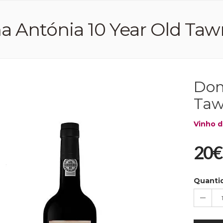
 Antónia 10 Year Old Tawny
Don
Tawn
Vinho d
20€
Quanti