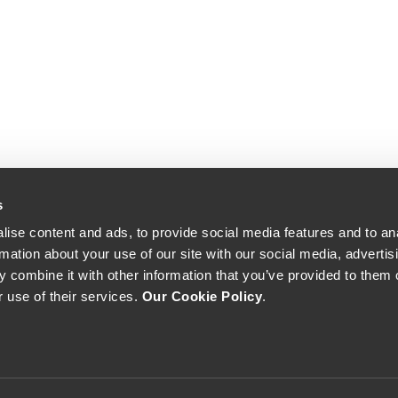
s
ise content and ads, to provide social media features and to an
rmation about your use of our site with our social media, advertis
 combine it with other information that you’ve provided to them o
r use of their services.
Our Cookie Policy
.
The Yeatman, Rua do Choupelo, 4400-088 Vila Nova de Gaia, Portugal
Email: winecellar@theyeatman.com | Telephone: +351 220 133 100