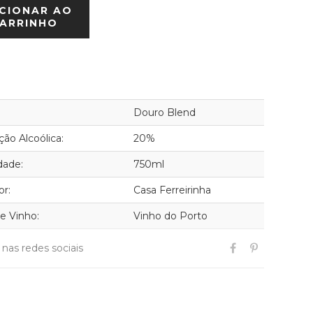
CIONAR AO
ARRINHO
Douro Blend
ão Alcoólica:
20%
dade:
750ml
or:
Casa Ferreirinha
de Vinho:
Vinho do Porto
r nas redes sociais