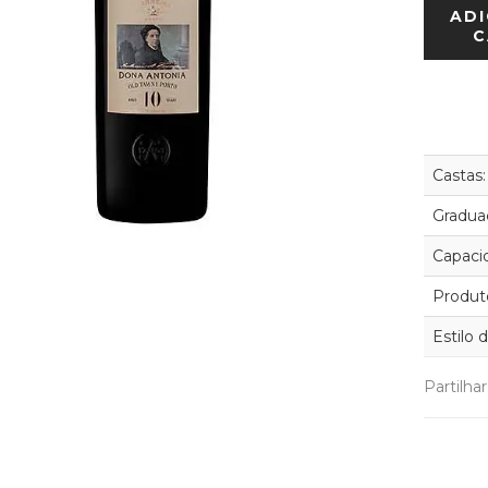
ADI
C
Castas:
Graduaç
Capaci
Produt
Estilo 
Partilha