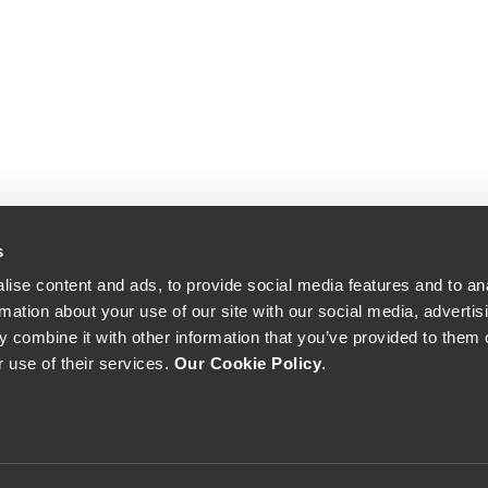
s
ise content and ads, to provide social media features and to an
rmation about your use of our site with our social media, advertis
 combine it with other information that you’ve provided to them o
r use of their services.
Our Cookie Policy
.
The Yeatman, Rua do Choupelo, 4400-088 Vila Nova de Gaia, Portugal
Email: winecellar@theyeatman.com | Telephone: +351 220 133 100