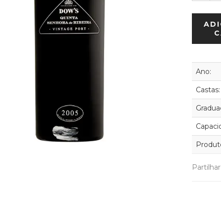
ADI
C
Ano:
Castas:
Graduaç
Capaci
Produt
Partilha