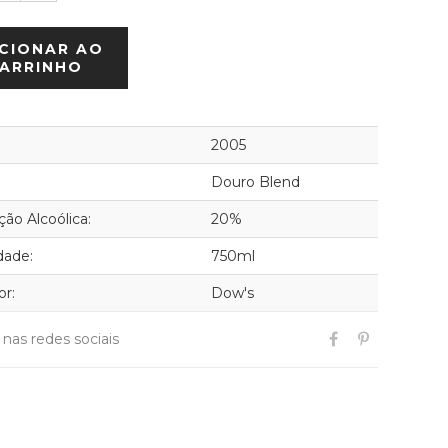
CIONAR AO
ARRINHO
2005
Douro Blend
ão Alcoólica:
20%
dade:
750ml
or:
Dow's
r nas redes sociais