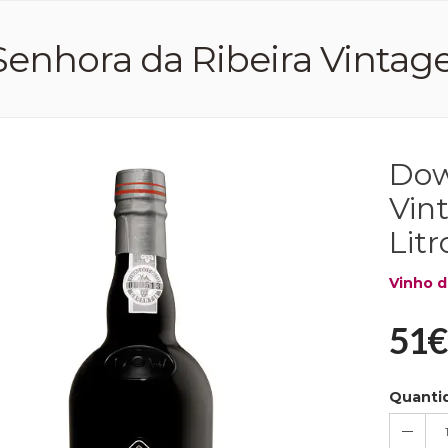
enhora da Ribeira Vintage 
Dow
Vin
Litr
Vinho d
51€
Quanti