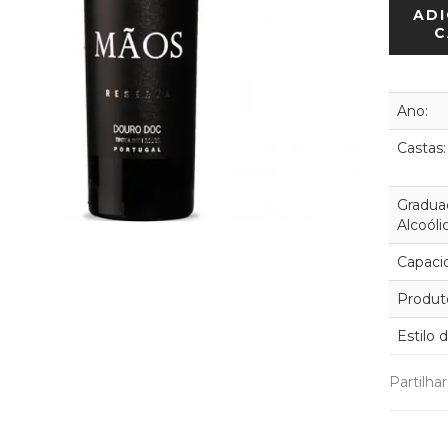
ADI
C
Ano:
Castas:
Gradua
Alcoóli
Capaci
Produt
Estilo 
Partilha