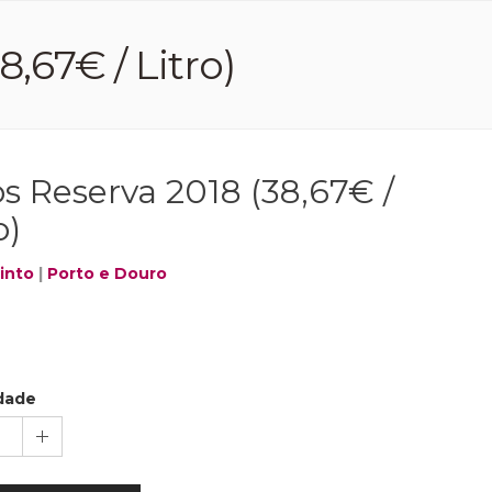
,67€ / Litro)
s Reserva 2018 (38,67€ /
o)
into
|
Porto e Douro
dade
1