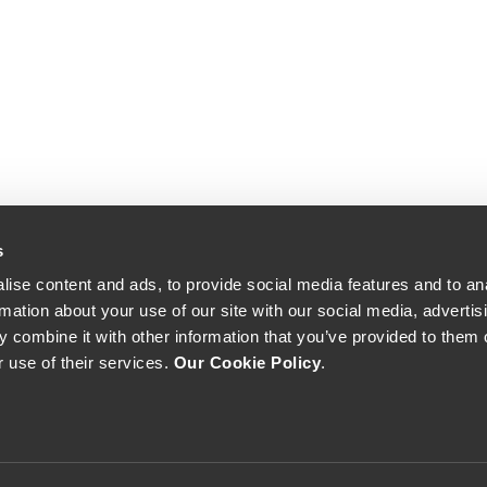
s
ise content and ads, to provide social media features and to an
rmation about your use of our site with our social media, advertis
 combine it with other information that you’ve provided to them o
r use of their services.
Our Cookie Policy
.
The Yeatman, Rua do Choupelo, 4400-088 Vila Nova de Gaia, Portugal
Email: winecellar@theyeatman.com | Telephone: +351 220 133 100