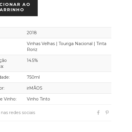
CIONAR AO
ARRINHO
2018
Vinhas Velhas | Touriga Nacional | Tinta
Roriz
ção
14.5%
ca:
dade:
750ml
or:
irMÃOS
de Vinho:
Vinho Tinto
r nas redes sociais