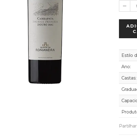
ADI
C
Estilo 
Ano:
Castas:
Graduaç
Capaci
Produt
Partilha