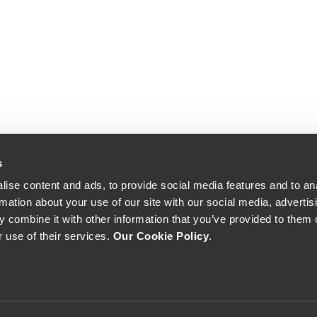
s
ise content and ads, to provide social media features and to an
rmation about your use of our site with our social media, advertis
 combine it with other information that you’ve provided to them o
r use of their services.
Our Cookie Policy
.
The Yeatman, Rua do Choupelo, 4400-088 Vila Nova de Gaia, Portugal
Email: winecellar@theyeatman.com | Telephone: +351 220 133 100