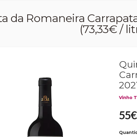
a da Romaneira Carrapata
(73,33€ / lit
Qui
Car
2021
Vinho T
55€
Quanti