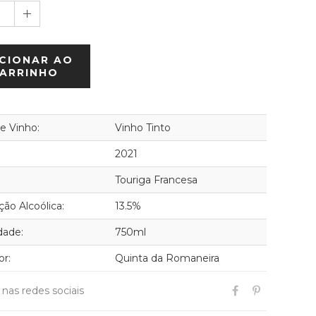
1
CIONAR AO
ARRINHO
de Vinho:
Vinho Tinto
2021
Touriga Francesa
ão Alcoólica:
13.5%
dade:
750ml
or:
Quinta da Romaneira
r nas redes sociais