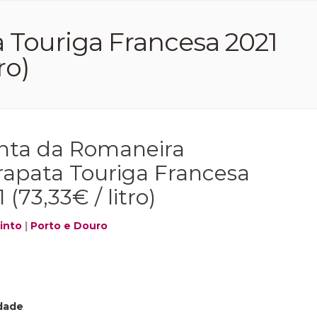
 Touriga Francesa 2021
ro)
nta da Romaneira
rapata Touriga Francesa
 (73,33€ / litro)
into
|
Porto e Douro
dade