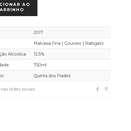
CIONAR AO
ARRINHO
2017
Malvasia Fina | Gouveio | Rabigato
ão Alcoólica:
12.5%
dade:
750ml
or:
Quinta dos Frades
r nas redes sociais