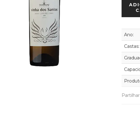
ADI
C
Ano:
Castas:
Graduaç
Capaci
Produt
Partilha