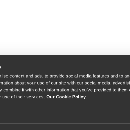
s
ise content and ads, to provide social media features and to an
rmation about your use of our site with our social media, advertis
 combine it with other information that you’ve provided to them o
r use of their services.
Our Cookie Policy
.
The Yeatman, Rua do Choupelo, 4400-088 Vila Nova de Gaia, Portugal
Email: winecellar@theyeatman.com | Telephone: +351 220 133 100