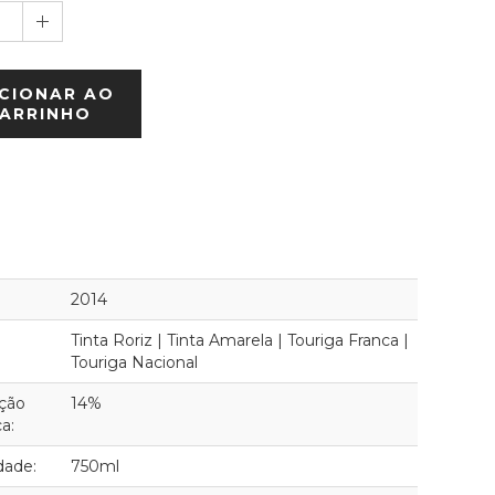
1
CIONAR AO
ARRINHO
2014
Tinta Roriz | Tinta Amarela | Touriga Franca |
Touriga Nacional
ção
14%
ca:
dade:
750ml