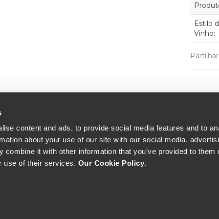
Produt
Estilo 
Vinho:
Partilha
s
ise content and ads, to provide social media features and to an
rmation about your use of our site with our social media, advertis
 combine it with other information that you’ve provided to them o
r use of their services.
Our Cookie Policy
.
The Yeatman, Rua do Choupelo, 4400-088 Vila Nova de Gaia, Portugal
Email: winecellar@theyeatman.com | Telephone: +351 220 133 100