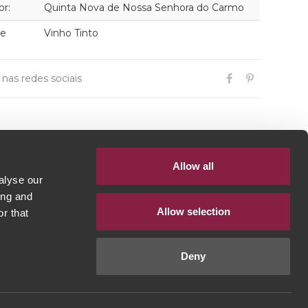
or:
Quinta Nova de Nossa Senhora do Carmo
de
Vinho Tinto
r nas redes sociais
Allow all
alyse our
ing and
Allow selection
r that
Deny