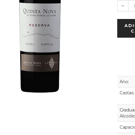
ADI
C
Ano:
Castas:
Gradua
Alcoóli
Capaci