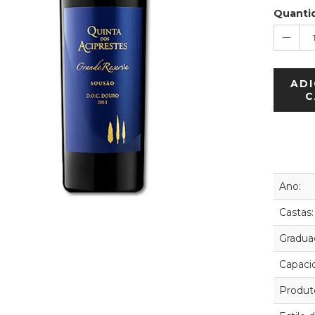
Quanti
ADI
C
Ano:
Castas:
Graduaç
Capaci
Produt