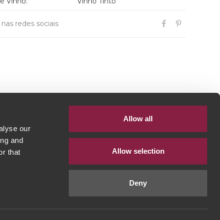
de Vinho:
Vinho Tinto
r nas redes sociais
Allow all
alyse our
ing and
Allow selection
r that
Deny