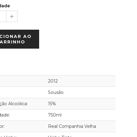
dade
1
CIONAR AO
ARRINHO
2012
Sousão
ão Alcoólica:
15%
dade:
750ml
or:
Real Companhia Velha