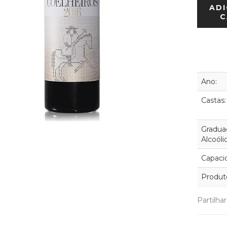
ADI
C
Ano:
Castas:
Gradua
Alcoóli
Capaci
Produt
Partilha