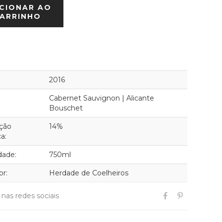
CIONAR AO
ARRINHO
2016
Cabernet Sauvignon | Alicante
Bouschet
ção
14%
ca:
dade:
750ml
or:
Herdade de Coelheiros
r nas redes sociais