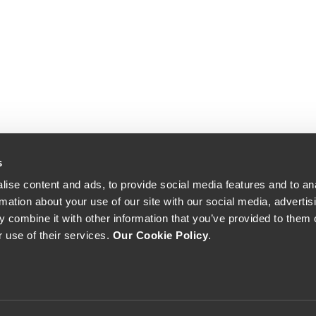
s
ise content and ads, to provide social media features and to an
rmation about your use of our site with our social media, advertis
 combine it with other information that you’ve provided to them o
r use of their services.
Our Cookie Policy
.
The Yeatman, Rua do Choupelo, 4400-088 Vila Nova de Gaia, Portugal
Email: winecellar@theyeatman.com | Telephone: +351 220 133 100