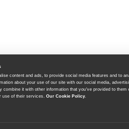
s
ise content and ads, to provide social media features and to an
rmation about your use of our site with our social media, advertis
 combine it with other information that you’ve provided to them o
r use of their services.
Our Cookie Policy
.
The Yeatman, Rua do Choupelo, 4400-088 Vila Nova de Gaia, Portugal
Email: winecellar@theyeatman.com | Telephone: +351 220 133 100