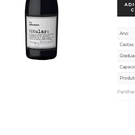
ADI
C
Ano:
Castas:
Graduaç
Capaci
Produt
Partilha