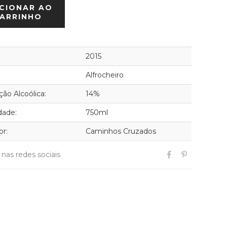
CIONAR AO
ARRINHO
2015
Alfrocheiro
ão Alcoólica:
14%
dade:
750ml
or:
Caminhos Cruzados
r nas redes sociais