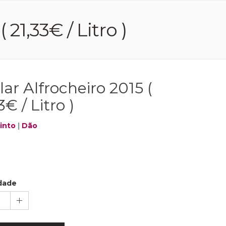
 21,33€ / Litro )
lar Alfrocheiro 2015 (
3€ / Litro )
into
|
Dão
dade
1