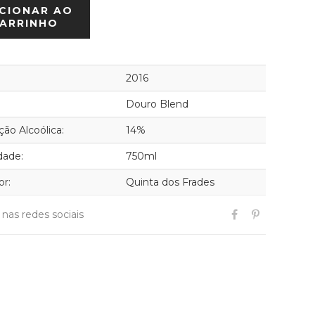
CIONAR AO
ARRINHO
2016
Douro Blend
ão Alcoólica:
14%
dade:
750ml
or:
Quinta dos Frades
r nas redes sociais