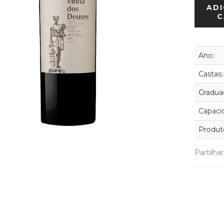
ADI
C
Ano:
Castas:
Graduaç
Capaci
Produt
Partilha