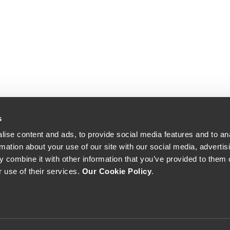
s
ise content and ads, to provide social media features and to an
rmation about your use of our site with our social media, advertis
 combine it with other information that you’ve provided to them o
r use of their services.
Our Cookie Policy
.
The Yeatman, Rua do Choupelo, 4400-088 Vila Nova de Gaia, Portugal
Email: winecellar@theyeatman.com | Telephone: +351 220 133 100