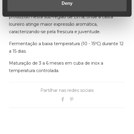
do cartório do convento de Refóios do Lima, que foi
Deny
elaborado antes de 1710. O vinho da Quinta do Ameal é
produzido nesta sub-região de Lima, onde a casta
loureiro atinge maior expressão aromática,
caracterizando-se pela frescura e juventude.
Fermentação a baixa temperatura (10 - 15ºC) durante 12
a 15 dias.
Maturação de 3 a 6 meses em cuba de inox a
temperatura controlada.
Partilhar nas redes sociais